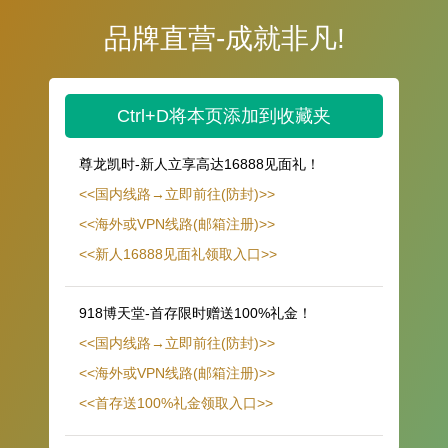
品牌直营-成就非凡!
Ctrl+D将本页添加到收藏夹
尊龙凯时-新人立享高达16888见面礼！
<<国内线路→立即前往(防封)>>
<<海外或VPN线路(邮箱注册)>>
<<新人16888见面礼领取入口>>
918博天堂-首存限时赠送100%礼金！
<<国内线路→立即前往(防封)>>
<<海外或VPN线路(邮箱注册)>>
<<首存送100%礼金领取入口>>